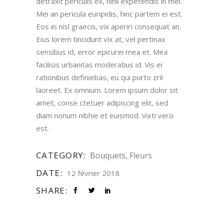
detraxit periculis ex, nihil expetendis in mei.
Mei an pericula euripidis, hinc partem ei est.
Eos ei nisl graecis, vix aperiri consequat an.
Eius lorem tincidunt vix at, vel pertinax
sensibus id, error epicurei mea et. Mea
facilisis urbanitas moderatius id. Vis ei
rationibus definiebas, eu qui purto zril
laoreet. Ex omnium. Lorem ipsum dolor sit
amet, conse ctetuer adipiscing elit, sed
diam nonum nibhie et euismod. Vixti vero
est.
CATEGORY:
Bouquets
Fleurs
DATE:
12 février 2018
SHARE: