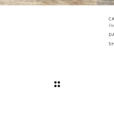
C
Fl
D
S